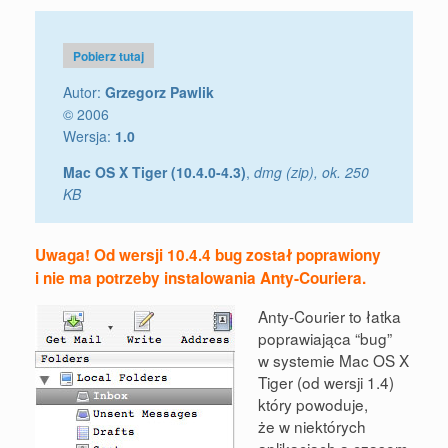
Pobierz tutaj
Autor:
Grzegorz Pawlik
© 2006
Wersja:
1.0
Mac OS X Tiger (10.4.0-4.3)
,
dmg (zip), ok. 250
KB
Uwaga! Od wersji 10.4.4 bug został poprawiony
i nie ma potrzeby instalowania Anty-Couriera.
Anty-Courier to łatka
poprawiająca “bug”
w systemie Mac OS X
Tiger (od wersji 1.4)
który powoduje,
że w niektórych
aplikacjach a czasem