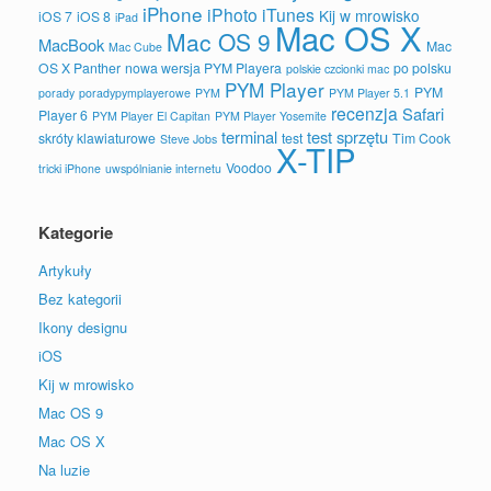
iPhone
iPhoto
iTunes
Kij w mrowisko
iOS 7
iOS 8
iPad
Mac OS X
Mac OS 9
MacBook
Mac
Mac Cube
OS X Panther
nowa wersja PYM Playera
po polsku
polskie czcionki mac
PYM Player
PYM
porady
poradypymplayerowe
PYM
PYM Player 5.1
recenzja
Safari
Player 6
PYM Player El Capitan
PYM Player Yosemite
terminal
test sprzętu
skróty klawiaturowe
test
Tim Cook
Steve Jobs
X-TIP
Voodoo
tricki iPhone
uwspólnianie internetu
Kategorie
Artykuły
Bez kategorii
Ikony designu
iOS
Kij w mrowisko
Mac OS 9
Mac OS X
Na luzie