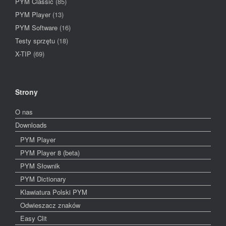
PYM Classic
(85)
PYM Player
(13)
PYM Software
(16)
Testy sprzętu
(18)
X-TIP
(69)
Strony
O nas
Downloads
PYM Player
PYM Player 8 (beta)
PYM Słownik
PYM Dictionary
Klawiatura Polski PYM
Odwieszacz znaków
Easy Clit