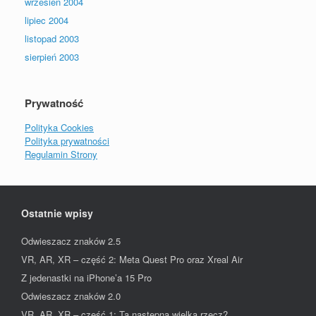
wrzesień 2004
lipiec 2004
listopad 2003
sierpień 2003
Prywatność
Polityka Cookies
Polityka prywatności
Regulamin Strony
Ostatnie wpisy
Odwieszacz znaków 2.5
VR, AR, XR – część 2: Meta Quest Pro oraz Xreal Air
Z jedenastki na iPhone’a 15 Pro
Odwieszacz znaków 2.0
VR, AR, XR – część 1: Ta następna wielka rzecz?