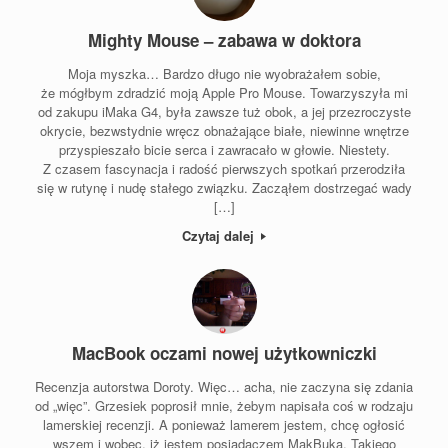
Mighty Mouse – zabawa w doktora
Moja myszka… Bardzo długo nie wyobrażałem sobie,
że mógłbym zdradzić moją Apple Pro Mouse. Towarzyszyła mi
od zakupu iMaka G4, była zawsze tuż obok, a jej przezroczyste
okrycie, bezwstydnie wręcz obnażające białe, niewinne wnętrze
przyspieszało bicie serca i zawracało w głowie. Niestety.
Z czasem fascynacja i radość pierwszych spotkań przerodziła
się w rutynę i nudę stałego związku. Zacząłem dostrzegać wady
[…]
Czytaj dalej
MacBook oczami nowej użytkowniczki
Recenzja autorstwa Doroty. Więc… acha, nie zaczyna się zdania
od „więc”. Grzesiek poprosił mnie, żebym napisała coś w rodzaju
lamerskiej recenzji. A ponieważ lamerem jestem, chcę ogłosić
wszem i wobec, iż jestem posiadaczem MakBuka. Takiego