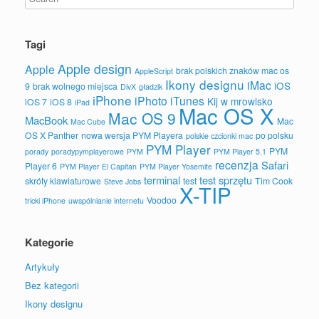
Tagi
Apple design
Apple
brak polskich znaków mac os
AppleScript
Ikony designu
iMac
iOS
9
brak wolnego miejsca
DivX
gładzik
iPhone
iPhoto
iTunes
Kij w mrowisko
iOS 7
iOS 8
iPad
Mac OS X
Mac OS 9
MacBook
Mac
Mac Cube
OS X Panther
nowa wersja PYM Playera
po polsku
polskie czcionki mac
PYM Player
PYM
porady
poradypymplayerowe
PYM
PYM Player 5.1
recenzja
Safari
Player 6
PYM Player El Capitan
PYM Player Yosemite
terminal
test sprzętu
skróty klawiaturowe
test
Tim Cook
Steve Jobs
X-TIP
Voodoo
tricki iPhone
uwspólnianie internetu
Kategorie
Artykuły
Bez kategorii
Ikony designu