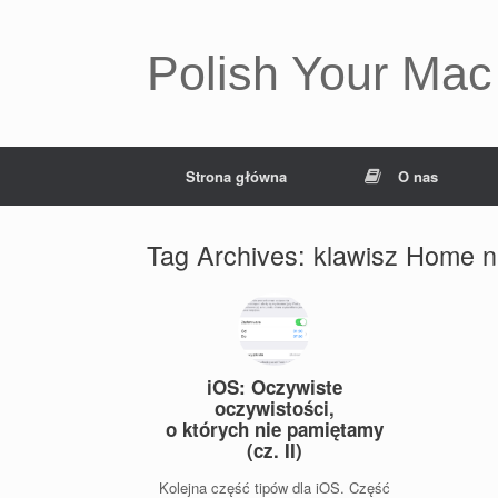
Polish Your Mac
Strona główna
O nas
Tag Archives:
klawisz Home ni
iOS: Oczywiste
oczywistości,
o których nie pamiętamy
(cz. II)
Kolejna część tipów dla iOS. Część