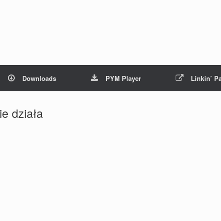
Downloads
PYM Player
Linkin’ P
e działa