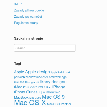
X-TIP
Zasady plików cookie
Zasady prywatności
Regulamin strony
Szukaj na stronie
Tagi
Apple design
Apple
brak
AppleScript
polskich znaków mac os 9
brak wolnego
Ikony designu
miejsca
DivX
gładzik
iPhone
iMac
iOS
iOS 7
iOS 8
iPad
iPhoto
iTunes
Kij w mrowisko
Mac OS 9
MacBook
Mac Cube
Mac OS X
Mac OS X Panther