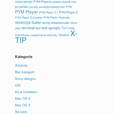
nowa wersja PYM Playera
polskie czcionki mac
po polsku
porady
poradypymplayerowe
PYM
PYM Player
PYM Player 6
PYM Player 5.1
PYM Player El Capitan
PYM Player Yosemite
recenzja
Safari
skróty klawiaturowe
Steve
terminal
test sprzętu
test
Tim Cook
Jobs
X-
Voodoo
tricki iPhone
uwspólnianie internetu
TIP
Kategorie
Artykuły
Bez kategorii
Ikony designu
iOS
Kij w mrowisko
Mac OS 9
Mac OS X
Na luzie