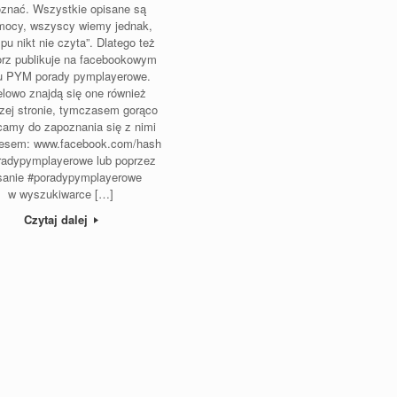
znać. Wszystkie opisane są
ocy, wszyscy wiemy jednak,
lpu nikt nie czyta”. Dlatego też
rz publikuje na facebookowym
lu PYM porady pymplayerowe.
lowo znajdą się one również
zej stronie, tymczasem gorąco
amy do zapoznania się z nimi
resem: www.facebook.com/hash
radypymplayerowe lub poprzez
sanie #poradypymplayerowe
w wyszukiwarce […]
Czytaj dalej