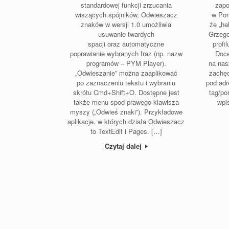
standardowej funkcji zrzucania
zapo
wiszących spójników, Odwieszacz
w Pom
znaków w wersji 1.0 umożliwia
że „he
usuwanie twardych
Grzego
spacji oraz automatyczne
profi
poprawianie wybranych fraz (np. nazw
Doce
programów – PYM Player).
na nas
„Odwieszanie” można zaaplikować
zachęc
po zaznaczeniu tekstu i wybraniu
pod ad
skrótu Cmd+Shift+O. Dostępne jest
tag/po
także menu spod prawego klawisza
wpi
myszy („Odwieś znaki”). Przykładowe
aplikacje, w których działa Odwieszacz
to TextEdit i Pages. […]
Czytaj dalej