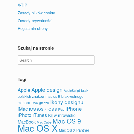
X-TIP
Zasady plików cookie
Zasady prywatności
Regulamin strony
Szukaj na stronie
Tagi
Apple design
Apple
brak
AppleScript
polskich znaków mac os 9
brak wolnego
Ikony designu
miejsca
DivX
gładzik
iPhone
iMac
iOS
iOS 7
iOS 8
iPad
iPhoto
iTunes
Kij w mrowisko
Mac OS 9
MacBook
Mac Cube
Mac OS X
Mac OS X Panther