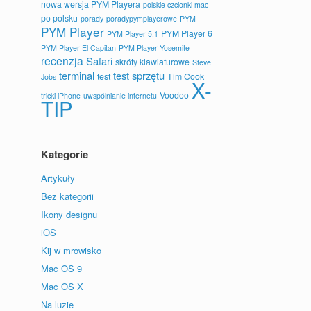
nowa wersja PYM Playera
polskie czcionki mac
po polsku
porady
poradypymplayerowe
PYM
PYM Player
PYM Player 6
PYM Player 5.1
PYM Player El Capitan
PYM Player Yosemite
recenzja
Safari
skróty klawiaturowe
Steve
terminal
test sprzętu
test
Tim Cook
Jobs
X-
Voodoo
tricki iPhone
uwspólnianie internetu
TIP
Kategorie
Artykuły
Bez kategorii
Ikony designu
iOS
Kij w mrowisko
Mac OS 9
Mac OS X
Na luzie