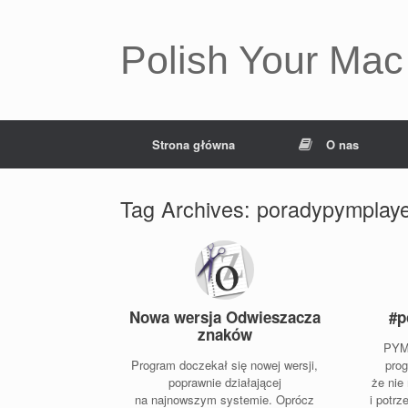
Polish Your Mac
Strona główna
O nas
Tag Archives:
poradypymplay
Nowa wersja Odwieszacza
#p
znaków
PYM 
Program doczekał się nowej wersji,
prog
poprawnie działającej
że nie
na najnowszym systemie. Oprócz
i potrz