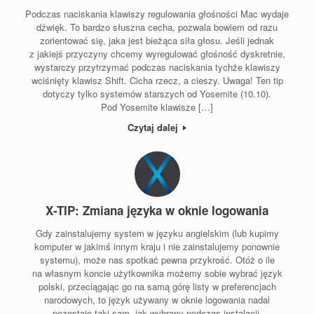
Podczas naciskania klawiszy regulowania głośności Mac wydaje
dźwięk. To bardzo słuszna cecha, pozwala bowiem od razu
zorientować się, jaka jest bieżąca siła głosu. Jeśli jednak
z jakiejś przyczyny chcemy wyregulować głośność dyskretnie,
wystarczy przytrzymać podczas naciskania tychże klawiszy
wciśnięty klawisz Shift. Cicha rzecz, a cieszy. Uwaga! Ten tip
dotyczy tylko systemów starszych od Yosemite (10.10).
Pod Yosemite klawisze […]
Czytaj dalej
X-TIP: Zmiana języka w oknie logowania
Gdy zainstalujemy system w języku angielskim (lub kupimy
komputer w jakimś innym kraju i nie zainstalujemy ponownie
systemu), może nas spotkać pewna przykrość. Otóż o ile
na własnym koncie użytkownika możemy sobie wybrać język
polski, przeciągając go na samą górę listy w preferencjach
narodowych, to język używany w oknie logowania nadal
pozostaje taki sam, jak wybrany podczas instalacji.