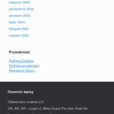
kwiecień 2005
październik 2004
wrzesień 2004
lipiec 2004
listopad 2003
sierpień 2003
Prywatność
Polityka Cookies
Polityka prywatności
Regulamin Strony
Ostatnie wpisy
Odwieszacz znaków 2.5
VR, AR, XR – część 2: Meta Quest Pro oraz Xreal Air