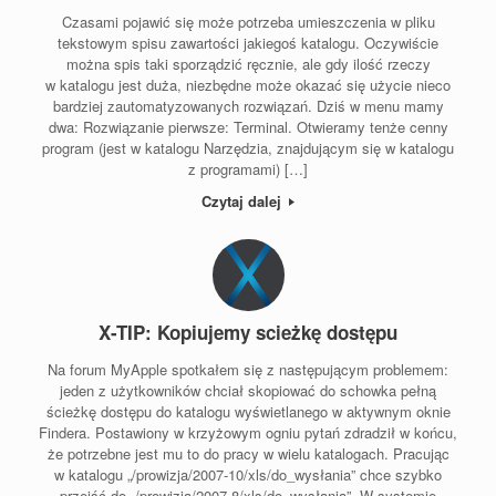
Czasami pojawić się może potrzeba umieszczenia w pliku
tekstowym spisu zawartości jakiegoś katalogu. Oczywiście
można spis taki sporządzić ręcznie, ale gdy ilość rzeczy
w katalogu jest duża, niezbędne może okazać się użycie nieco
bardziej zautomatyzowanych rozwiązań. Dziś w menu mamy
dwa: Rozwiązanie pierwsze: Terminal. Otwieramy tenże cenny
program (jest w katalogu Narzędzia, znajdującym się w katalogu
z programami) […]
Czytaj dalej
X-TIP: Kopiujemy scieżkę dostępu
Na forum MyApple spotkałem się z następującym problemem:
jeden z użytkowników chciał skopiować do schowka pełną
ścieżkę dostępu do katalogu wyświetlanego w aktywnym oknie
Findera. Postawiony w krzyżowym ogniu pytań zdradził w końcu,
że potrzebne jest mu to do pracy w wielu katalogach. Pracując
w katalogu „/prowizja/2007-10/xls/do_wysłania” chce szybko
przejść do „/prowizja/2007-8/xls/do_wysłania”. W systemie