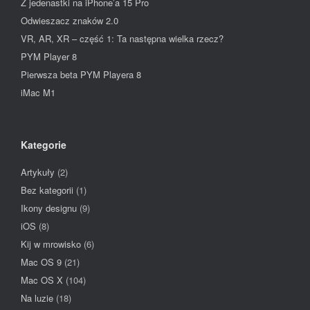
Z jedenastki na iPhone’a 15 Pro
Odwieszacz znaków 2.0
VR, AR, XR – część 1: Ta następna wielka rzecz?
PYM Player 8
Pierwsza beta PYM Playera 8
iMac M1
Kategorie
Artykuły
(2)
Bez kategorii
(1)
Ikony designu
(9)
iOS
(8)
Kij w mrowisko
(6)
Mac OS 9
(21)
Mac OS X
(104)
Na luzie
(18)