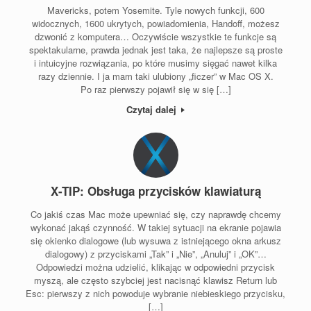
Mavericks, potem Yosemite. Tyle nowych funkcji, 600
widocznych, 1600 ukrytych, powiadomienia, Handoff, możesz
dzwonić z komputera… Oczywiście wszystkie te funkcje są
spektakularne, prawda jednak jest taka, że najlepsze są proste
i intuicyjne rozwiązania, po które musimy sięgać nawet kilka
razy dziennie. I ja mam taki ulubiony „ficzer” w Mac OS X.
Po raz pierwszy pojawił się w się […]
Czytaj dalej
X-TIP: Obsługa przycisków klawiaturą
Co jakiś czas Mac może upewniać się, czy naprawdę chcemy
wykonać jakąś czynność. W takiej sytuacji na ekranie pojawia
się okienko dialogowe (lub wysuwa z istniejącego okna arkusz
dialogowy) z przyciskami „Tak” i „Nie”, „Anuluj” i „OK”…
Odpowiedzi można udzielić, klikając w odpowiedni przycisk
myszą, ale często szybciej jest nacisnąć klawisz Return lub
Esc: pierwszy z nich powoduje wybranie niebieskiego przycisku,
[…]