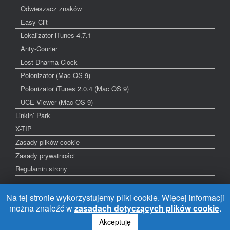
Odwieszacz znaków
Easy Clit
Lokalizator iTunes 4.7.1
Anty-Courier
Lost Dharma Clock
Polonizator (Mac OS 9)
Polonizator iTunes 2.0.4 (Mac OS 9)
UCE Viewer (Mac OS 9)
Linkin’ Park
X-TIP
Zasady plików cookie
Zasady prywatności
Regulamin strony
Na tej stronie wykorzystujemy pliki cookie. Więcej informacji
można znaleźć w
zasadach dotyczących plików cookie
.
Wielu padło, my wciąż działamy. © 2003-2025 Grzegorz Pawlik, Tomasz
Mazur
Akceptuję