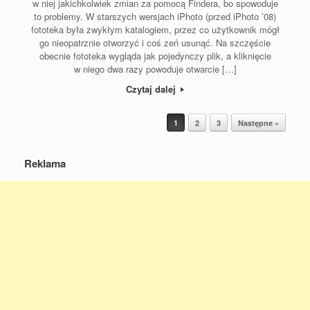
w niej jakichkolwiek zmian za pomocą Findera, bo spowoduje
to problemy. W starszych wersjach iPhoto (przed iPhoto ’08)
fototeka była zwykłym katalogiem, przez co użytkownik mógł
go nieopatrznie otworzyć i coś zeń usunąć. Na szczęście
obecnie fototeka wygląda jak pojedynczy plik, a kliknięcie
w niego dwa razy powoduje otwarcie […]
Czytaj dalej
Post navigation
1
2
3
Następne »
Reklama