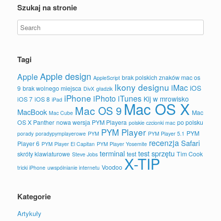
Szukaj na stronie
Tagi
Apple design
Apple
brak polskich znaków mac os
AppleScript
Ikony designu
iMac
iOS
9
brak wolnego miejsca
DivX
gładzik
iPhone
iPhoto
iTunes
Kij w mrowisko
iOS 7
iOS 8
iPad
Mac OS X
Mac OS 9
MacBook
Mac
Mac Cube
OS X Panther
nowa wersja PYM Playera
po polsku
polskie czcionki mac
PYM Player
PYM
porady
poradypymplayerowe
PYM
PYM Player 5.1
recenzja
Safari
Player 6
PYM Player El Capitan
PYM Player Yosemite
terminal
test sprzętu
skróty klawiaturowe
test
Tim Cook
Steve Jobs
X-TIP
Voodoo
tricki iPhone
uwspólnianie internetu
Kategorie
Artykuły