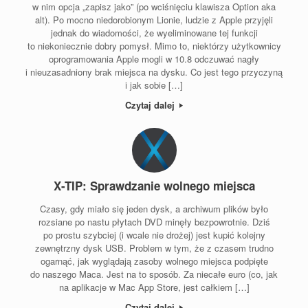
w nim opcja „zapisz jako” (po wciśnięciu klawisza Option aka
alt). Po mocno niedorobionym Lionie, ludzie z Apple przyjęli
jednak do wiadomości, że wyeliminowane tej funkcji
to niekoniecznie dobry pomysł. Mimo to, niektórzy użytkownicy
oprogramowania Apple mogli w 10.8 odczuwać nagły
i nieuzasadniony brak miejsca na dysku. Co jest tego przyczyną
i jak sobie […]
Czytaj dalej
X-TIP: Sprawdzanie wolnego miejsca
Czasy, gdy miało się jeden dysk, a archiwum plików było
rozsiane po nastu płytach DVD minęły bezpowrotnie. Dziś
po prostu szybciej (i wcale nie drożej) jest kupić kolejny
zewnętrzny dysk USB. Problem w tym, że z czasem trudno
ogarnąć, jak wyglądają zasoby wolnego miejsca podpięte
do naszego Maca. Jest na to sposób. Za niecałe euro (co, jak
na aplikacje w Mac App Store, jest całkiem […]
Czytaj dalej